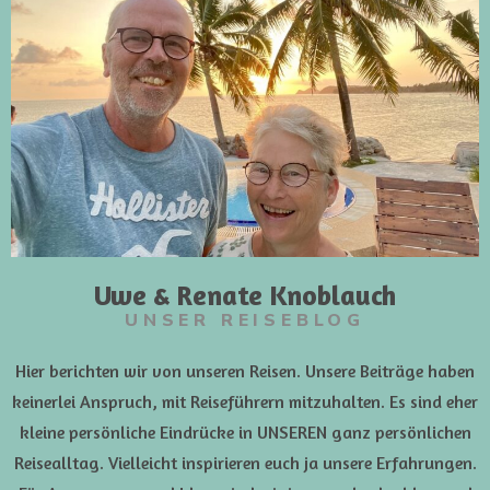
Uwe & Renate Knoblauch
UNSER REISEBLOG
Hier berichten wir von unseren Reisen. Unsere Beiträge haben
keinerlei Anspruch, mit Reiseführern mitzuhalten. Es sind eher
kleine persönliche Eindrücke in UNSEREN ganz persönlichen
Reisealltag. Vielleicht inspirieren euch ja unsere Erfahrungen.