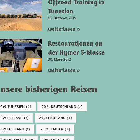
Offroad-Training in
Tunesien
10. Oktober 2019
weiterlesen »
Restaurationen an
der Hymer S-klasse
30. März 2012
weiterlesen »
nsere bisherigen Reisen
2019 TUNESIEN
(2)
2021 DEUTSCHLAND
(7)
2021 ESTLAND
(1)
2021 FINNLAND
(3)
2021 LETTLAND
(1)
2021 LITAUEN
(2)