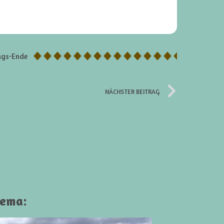
ags-Ende
NÄCHSTER BEITRAG
hema: