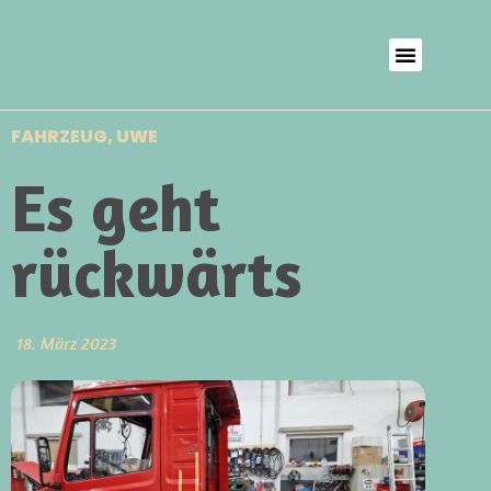
FAHRZEUG
,
UWE
Es geht
rückwärts
18. März 2023