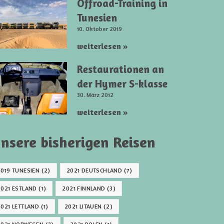
Offroad-Training in
Tunesien
10. Oktober 2019
weiterlesen »
Restaurationen an
der Hymer S-klasse
30. März 2012
weiterlesen »
nsere bisherigen Reisen
2019 TUNESIEN
(2)
2021 DEUTSCHLAND
(7)
2021 ESTLAND
(1)
2021 FINNLAND
(3)
2021 LETTLAND
(1)
2021 LITAUEN
(2)