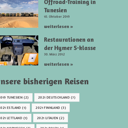
Offroad-Training in
Tunesien
10. Oktober 2019
weiterlesen »
Restaurationen an
der Hymer S-klasse
30. März 2012
weiterlesen »
nsere bisherigen Reisen
2019 TUNESIEN
(2)
2021 DEUTSCHLAND
(7)
2021 ESTLAND
(1)
2021 FINNLAND
(3)
2021 LETTLAND
(1)
2021 LITAUEN
(2)