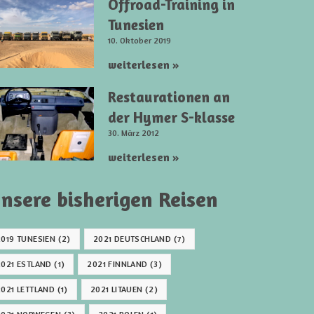
Offroad-Training in
Tunesien
10. Oktober 2019
weiterlesen »
Restaurationen an
der Hymer S-klasse
30. März 2012
weiterlesen »
nsere bisherigen Reisen
2019 TUNESIEN
(2)
2021 DEUTSCHLAND
(7)
2021 ESTLAND
(1)
2021 FINNLAND
(3)
2021 LETTLAND
(1)
2021 LITAUEN
(2)