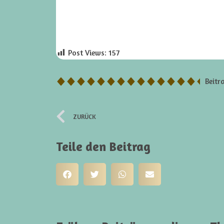
Post Views:
157
Beitr
ZURÜCK
Teile den Beitrag