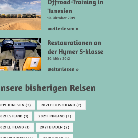
Offroad-Training in
Tunesien
10. Oktober 2019
weiterlesen »
Restaurationen an
der Hymer S-klasse
30. März 2012
weiterlesen »
nsere bisherigen Reisen
2019 TUNESIEN
(2)
2021 DEUTSCHLAND
(7)
2021 ESTLAND
(1)
2021 FINNLAND
(3)
2021 LETTLAND
(1)
2021 LITAUEN
(2)