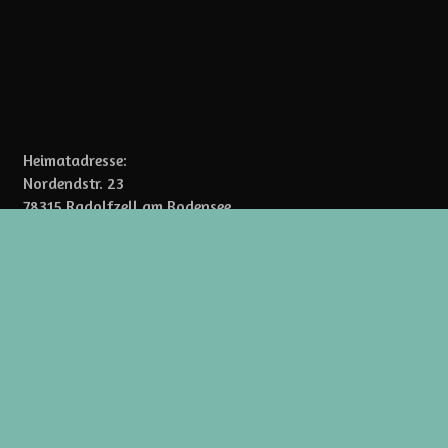
Heimatadresse:
Nordendstr. 23
78315 Radolfzell am Bodensee
knoblauch.uwe[at]web.de
BEITRAG IN DIE DIESELKASSE