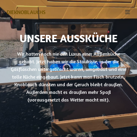
DIEKNOBLAUCHS
UNSERE AUSSKÜCHE
Wir hatten noch nie den Luxus einer Außenküche
gehabt. Jetzt haben wir die Staukiste, in der die
Gasflaschen untergebracht waren, umgebaut und eine
tolle Küche eingebaut. Jetzt kann man Fisch brutzeln,
Knoblauch dünsten und der Geruch bleibt draußen.
Außerdem macht es draußen mehr Spaß
(vorausgesetzt das Wetter macht mit).